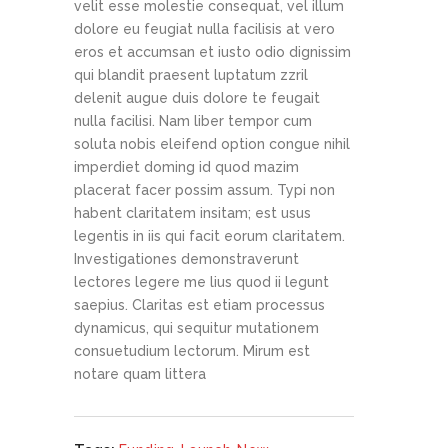
velit esse molestie consequat, vel illum
dolore eu feugiat nulla facilisis at vero
eros et accumsan et iusto odio dignissim
qui blandit praesent luptatum zzril
delenit augue duis dolore te feugait
nulla facilisi. Nam liber tempor cum
soluta nobis eleifend option congue nihil
imperdiet doming id quod mazim
placerat facer possim assum. Typi non
habent claritatem insitam; est usus
legentis in iis qui facit eorum claritatem.
Investigationes demonstraverunt
lectores legere me lius quod ii legunt
saepius. Claritas est etiam processus
dynamicus, qui sequitur mutationem
consuetudium lectorum. Mirum est
notare quam littera