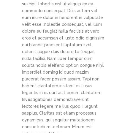
suscipit lobortis nisl ut aliquip ex ea
commodo consequat. Duis autem vel
eum iriure dolor in hendrerit in vulputate
velit esse molestie consequat, vel illum
dolore eu feugiat nulla facilisis at vero
eros et accumsan et iusto odio dignissim
qui blandit praesent luptatum zzril
delenit augue duis dolore te feugait
nulla facilisi. Nam liber tempor cum
soluta nobis eleifend option congue nihil
imperdiet doming id quod mazim
placerat facer possim assum. Typi non
habent claritatem insitam; est usus
legentis in iis qui facit eorum claritatem.
Investigationes demonstraverunt
lectores legere me lius quod ii legunt
saepius. Claritas est etiam processus
dynamicus, qui sequitur mutationem
consuetudium lectorum. Mirum est